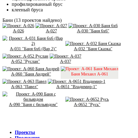
профилированный брус
клееный бруса
Бани
(
13
проектов найдено)
A-026
A-027
A-030 "Баня 6х6"
A-031 "Баня 6х6 (Вар 2)"
A-032 "Баня Сказка"
A-052 "Руслан"
A-037
A-060 "Баня Андрей"
Баня Михаил A-061
A-063 "Павел"
A-0651 "Владимир-1"
A-090 "Баня с бильярдом"
A-0652 "Русь"
Проекты
Продукция