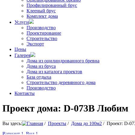
Профилированный брус
Клееный брус
Комплект дома
Услуги
Производство
Проектирование
Строительство
Экспорт
Цены
Галерея
Дома из оцилиндрованного бревна
Дома из бруса
Дома из каталога проектов
База отдыха
Строительство деревянного дома
Производство
Контакты
Проект дома: D-073B Любим
Вы здесь:
Главная
/
Проекты
/
Дома до 100м2
/
Проект: D-0
Вариант 1. Вид 1