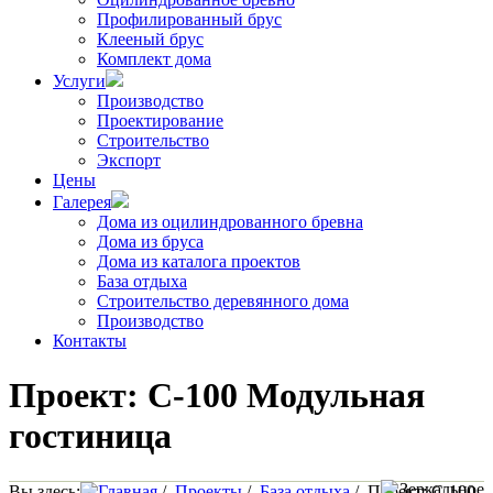
Профилированный брус
Клееный брус
Комплект дома
Услуги
Производство
Проектирование
Строительство
Экспорт
Цены
Галерея
Дома из оцилиндрованного бревна
Дома из бруса
Дома из каталога проектов
База отдыха
Строительство деревянного дома
Производство
Контакты
Проект: C-100 Модульная
гостиница
Вы здесь:
Главная
/
Проекты
/
База отдыха
/
Проект: C-100